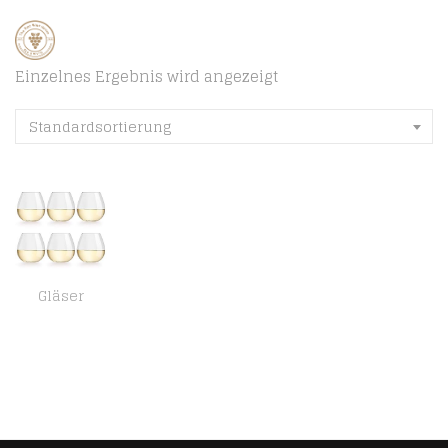
Einzelnes Ergebnis wird angezeigt
Standardsortierung
Gläser
Libbey Weinglas Cami – 590 ml – 6 Stück – spülmaschinenfest – kein Standfuß – ohne Stiel – modern trendig… (Weinglas…