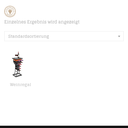
Einzelnes Ergebnis wird angezeigt
Standardsortierung
Weinregal
Weinregal aus Metall, Stilvolles Flaschenregal modular erweiterbare Flaschen und Weinlagerung stapelbar Eisenregal für…