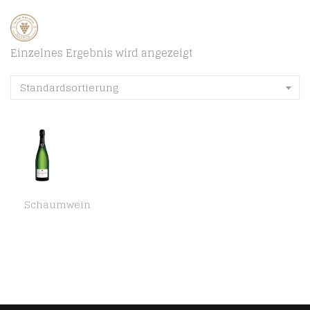
Einzelnes Ergebnis wird angezeigt
Standardsortierung
Schaumwein
Champagner De Castelnau Brut – Schaumwein, Frankreich, Trocken, 0,75l