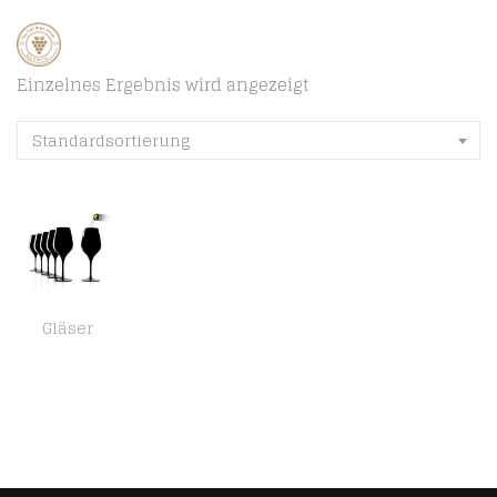
Einzelnes Ergebnis wird angezeigt
Standardsortierung
Gläser
Stölzle Lausitz Exquisit Tasting Glas 350 ml I Verkostungsglas 6er Set I Blind Tasting Glass I Special Glasses I für…