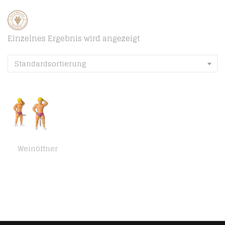
Einzelnes Ergebnis wird angezeigt
Standardsortierung
Weinöffner
I-TOTAL – Kunststoff-Flaschenöffner/Flaschenöffner, lustig, perfekt als lustiges Geschenk. (Man Blonde)