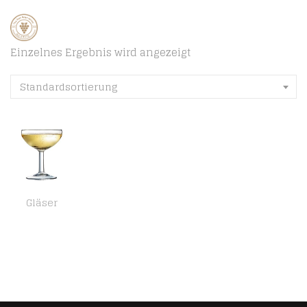
Einzelnes Ergebnis wird angezeigt
Standardsortierung
Gläser
Arcoroc ARC 11945 Ballon Sektschale, Sektglas, 130ml, Glas, transparent, 12 Stück