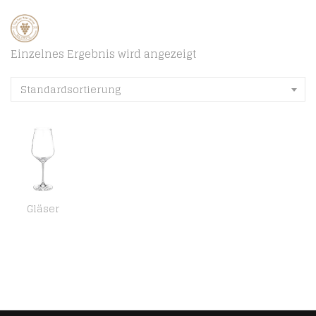
Einzelnes Ergebnis wird angezeigt
Standardsortierung
Gläser
SCHOTT ZWIESEL Weißweinglas Taste (6er-Set), zeitlose Weingläser für Weißwein, spülmaschinenfeste Tritan®-Kristallgläser…