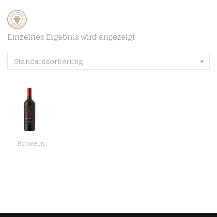
Einzelnes Ergebnis wird angezeigt
Standardsortierung
Rotwein
Apothic Red HalbTrocken (1 x 0.75l) | 750 ml (1er Pack)