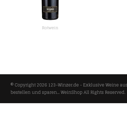
Rotwein
Batasiolo BAROLO DOCG RISERVA , trockener Rotwein, vollmundig und asugewogen im Geschmack
© Copyright 2026
123-Winzer.de - Exklusive Weine aus 
bestellen und sparen... WeinShop
All Rights Reserved.