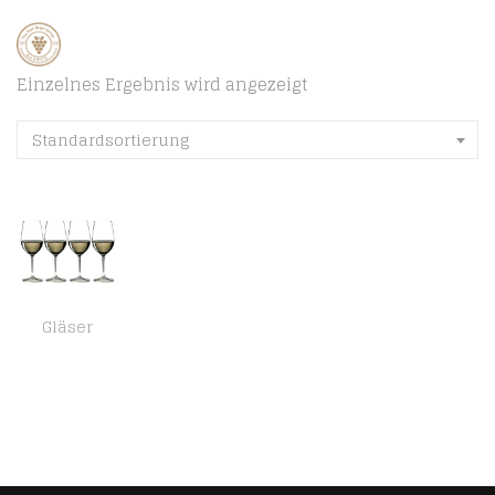
Einzelnes Ergebnis wird angezeigt
Standardsortierung
Gläser
RIEDEL 7416/54 Vinum Zahl 3 Kauf 4 Riesling/Zinfandel, 4-teiliges Rot-/Weißweinglas Set, Kristallglas