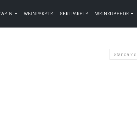
WEIN
WEINPAKETE
SEKTPAKETE
WEINZUBEHÖR
HOME
SHOP
WEIN
WEINPAKETE
Standards