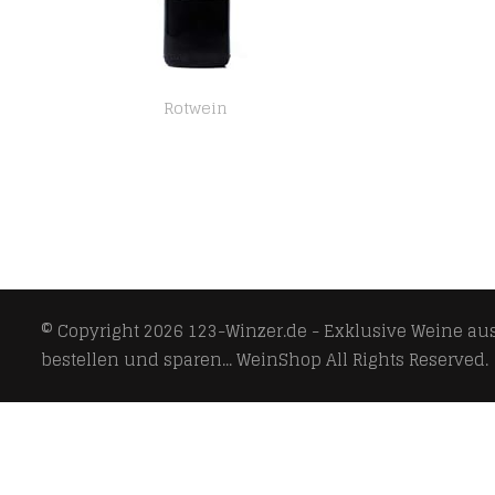
Rotwein
Gold Hill Grand Vin Meritage Kanadischer Rotwein 75 cl, Okanagan Valley, Kanada BC VQA (75cl x1)
© Copyright 2026
123-Winzer.de - Exklusive Weine aus 
bestellen und sparen... WeinShop
All Rights Reserved.