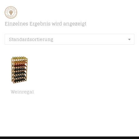
Einzelnes Ergebnis wird angezeigt
Standardsortierung
Weinregal
MODO24 Weinregal, Holz, unbehandelt, 63 x 25 x 102 cm, 17-Einheiten