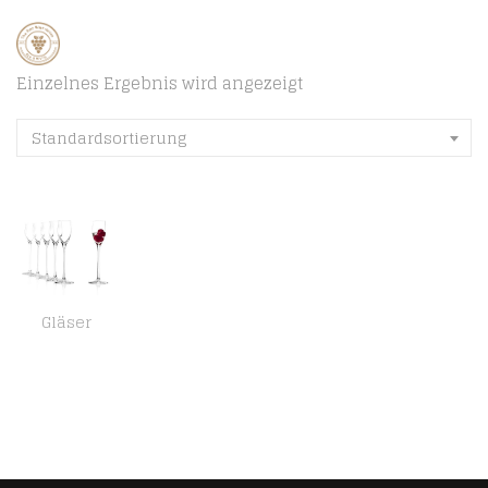
Einzelnes Ergebnis wird angezeigt
Standardsortierung
Gläser
Stölzle Lausitz Quatrophil Likörgläser I Schnapsgläser mit Stiel I 6 Stück I 65 ml I Schnapskelch I Sherrygläser I…