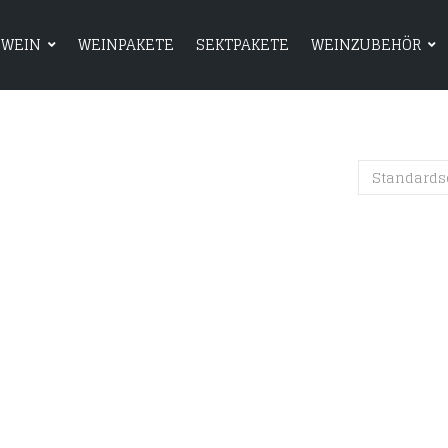
WEIN
WEINPAKETE
SEKTPAKETE
WEINZUBEHÖR
HOME
SHOP
WEIN
WEINPAKETE
Standards