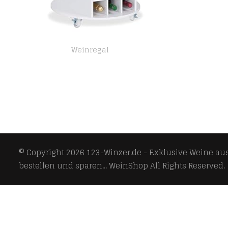
Weinregal
Relaxdays, weiß Weinregal auf 360° drehbaren Rollen, 6 Glashalter, Weinaufbewahrung für 17 Flaschen, rund, HxD: 56x54cm
© Copyright 2026
123-Winzer.de - Exklusive Weine aus 
bestellen und sparen... WeinShop
All Rights Reserved.