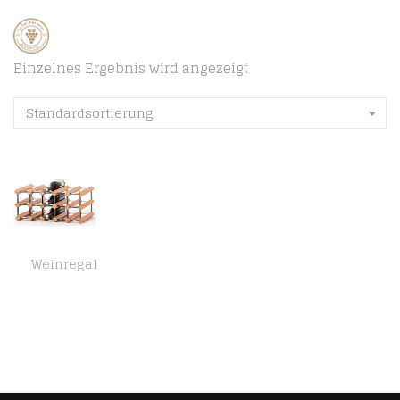
Einzelnes Ergebnis wird angezeigt
Standardsortierung
Weinregal
RAXI ™ Classic Premium Weinregal aus Holz mit luxuriösem Design/Flaschenregal für 15x Wein Flaschen