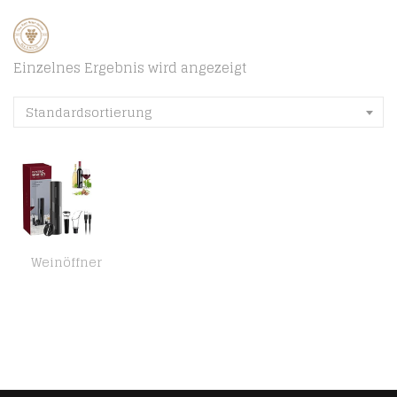
Einzelnes Ergebnis wird angezeigt
Standardsortierung
Weinöffner
Elektrischer Korkenzieher , Geschenkbox 5-in-1 Elektrischer Weinflaschenöffner mit Folienschneider, Vakuumstopfen und…