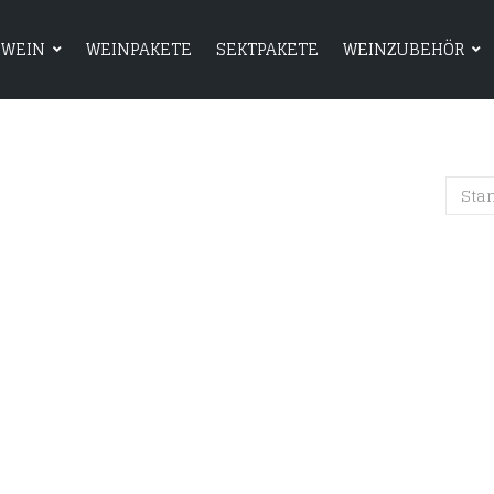
WEIN
WEINPAKETE
SEKTPAKETE
WEINZUBEHÖR
HOME
SHOP
WEIN
WEINPAKETE
Sta