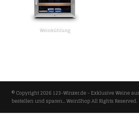
Weinkühlung
Klarstein Weinkühlschrank, Getränkekühlschrank Schmal, Kühlschrank mit Glastür, Getränkekühlschränke Freistehend…
© Copyright 2026
123-Winzer.de - Exklusive Weine aus 
bestellen und sparen... WeinShop
All Rights Reserved.