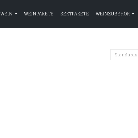
WEIN
WEINPAKETE
SEKTPAKETE
WEINZUBEHÖR
HOME
SHOP
WEIN
WEINPAKETE
Standards