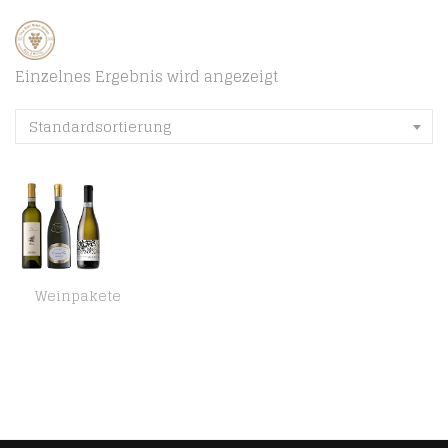
Einzelnes Ergebnis wird angezeigt
Standardsortierung
Weinpakete
Probierpaket Lugana zum Kennenlernen | Weinpaket mit italienischem Weißwein (3 x 0.75 l)