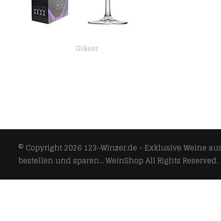
Gläser
KOSIUN, Weingläser, mundgeblasen, große Schale, bleifreier Kristall, langer Stiel, 652 ml, Burgunderrot, 4 Stück
© Copyright 2026
123-Winzer.de - Exklusive Weine aus 
bestellen und sparen... WeinShop
All Rights Reserved.