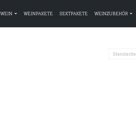
WEIN
WEINPAKETE
SEKTPAKETE
WEINZUBEHÖR
HOME
SHOP
WEIN
WEINPAKETE
Standards