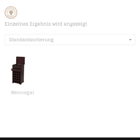
Einzelnes Ergebnis wird angezeigt
Standardsortierung
Weinregal
Mendler Weinregal Calvados Regal Holzregal Kolonialstil, für 20 Flaschen, mit Schublade