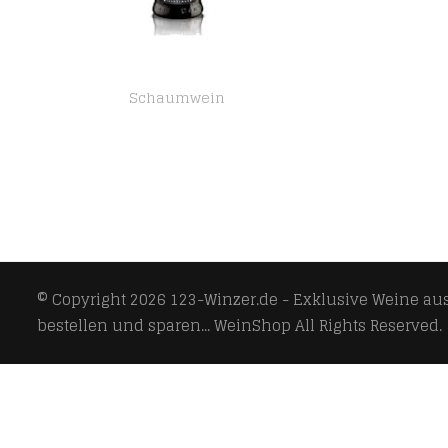
Schaumwein
CANTI Asti D.O.C.G. Süßer Sekt Champagner (1 x 0.75 l)
© Copyright 2026
123-Winzer.de - Exklusive Weine aus 
bestellen und sparen... WeinShop
All Rights Reserved.