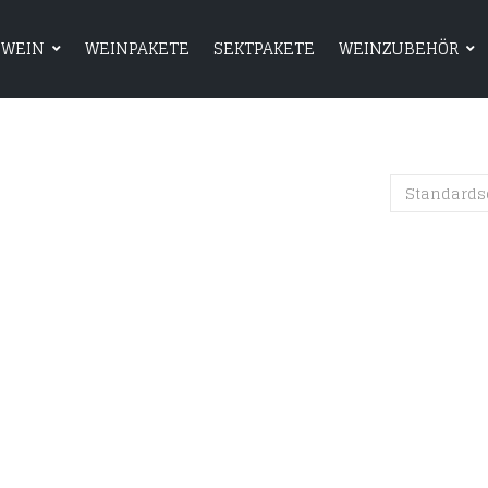
WEIN
WEINPAKETE
SEKTPAKETE
WEINZUBEHÖR
HOME
SHOP
WEIN
WEINPAKETE
Standards