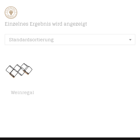
Einzelnes Ergebnis wird angezeigt
Standardsortierung
Weinregal
Amazon Basics – Weinregal, Tischregal für 3 Flaschen