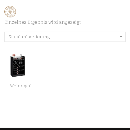
Einzelnes Ergebnis wird angezeigt
Standardsortierung
Weinregal
Relaxdays Weinregal mit Glashalter, 22 Flaschen, freistehend, Wein und Sekt, Hausbar HxBxT: 96 x 63 x 35 cm, schwarz