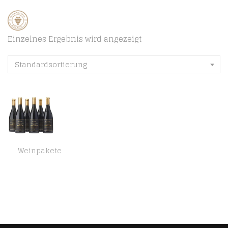
Einzelnes Ergebnis wird angezeigt
Standardsortierung
Weinpakete
Dom Hermano – Cabernet Sauvignon – Rotwein trocken – 6 Flaschen (6 x 0,75l) – Portugiesischer Wein – IGP Tejo