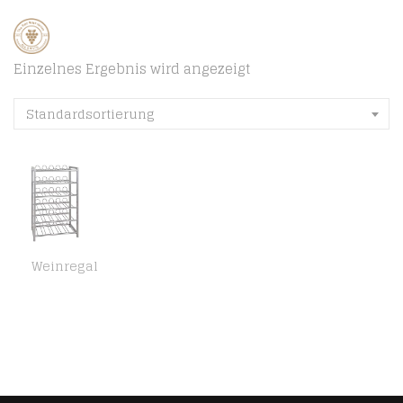
Einzelnes Ergebnis wird angezeigt
Standardsortierung
Weinregal
HAKU Möbel Flaschenständer – Weinregal in Aluminiumoptik, Höhe 90 cm