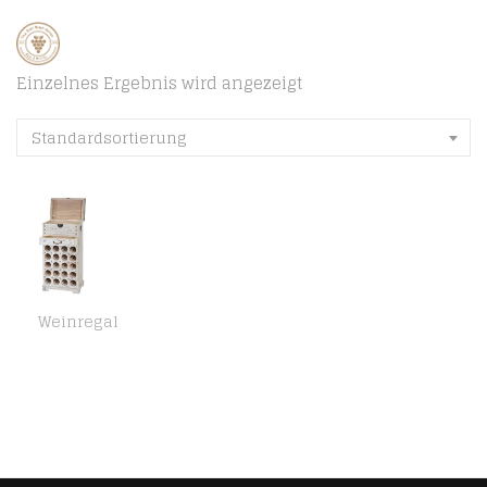
Einzelnes Ergebnis wird angezeigt
Standardsortierung
Weinregal
Mendler Weinregal Lucan T323, Flaschenregal Regal für 20 Flaschen, 94x48x31cm, Shabby-Look, Vintage – weiß