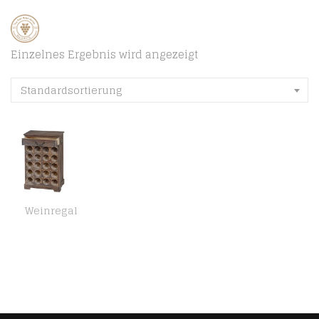
Einzelnes Ergebnis wird angezeigt
Standardsortierung
Weinregal
Mendler Weinregal Lucan T324, Flaschenregal Regal für 20 Flaschen, 76x48x31cm, Shabby-Look, Vintage – braun