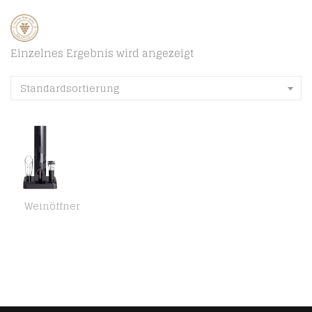
Einzelnes Ergebnis wird angezeigt
Standardsortierung
Weinöffner
Fltaheroo Elektrisches Wein Ffner Set, Automatische Wein Flaschen Ffner, Wein BelüFter, Folien Schneider für Zuhause und…