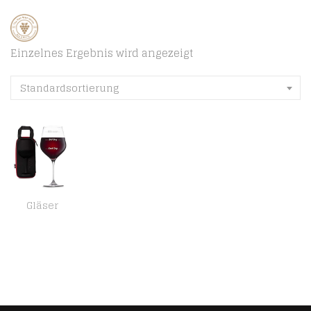
Einzelnes Ergebnis wird angezeigt
Standardsortierung
Gläser
diVinto Riesen Weinglas Who cares in Extreme Case, Stimmungsglas XXL 860 ml, Guter Tag Schlechter Tag, Geschenk für…