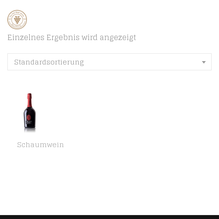
Einzelnes Ergebnis wird angezeigt
Standardsortierung
Schaumwein
Batasiolo, BRACHETTO D’ACQUI DOCG SPUMANTE, 750 ml, Schaumrot Süßer Schaumwein Charmat Martinotti