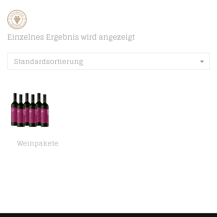
Einzelnes Ergebnis wird angezeigt
Standardsortierung
Weinpakete
Amazon-Marke – Compass Road Rotwein Merlot, Südafrika (6×0,75L)