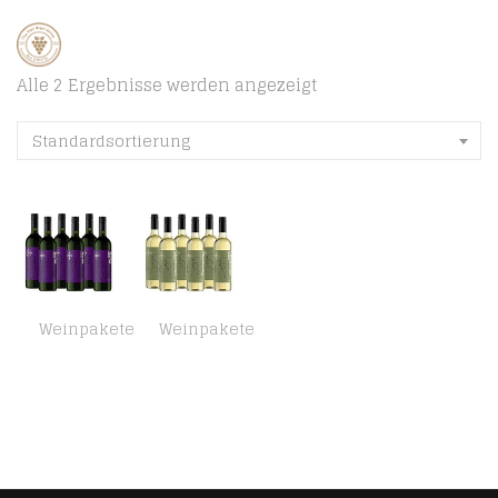
Alle 2 Ergebnisse werden angezeigt
Standardsortierung
Weinpakete
Weinpakete
Amazon-Marke – Compass Road Rotwein Merlot, Kalifornien (6×0,75L)
Amazon-Marke – Compass Road Weißwein Chardonnay, Südafrika (6×0,75L)