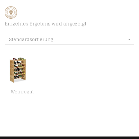
Einzelnes Ergebnis wird angezeigt
Standardsortierung
Weinregal
Relaxdays, Natur Weinregal stapelbar, Bambus Flaschenhalter für 36 Flaschen Wein, erweiterbarer Weinständer mit 6 Ebenen…