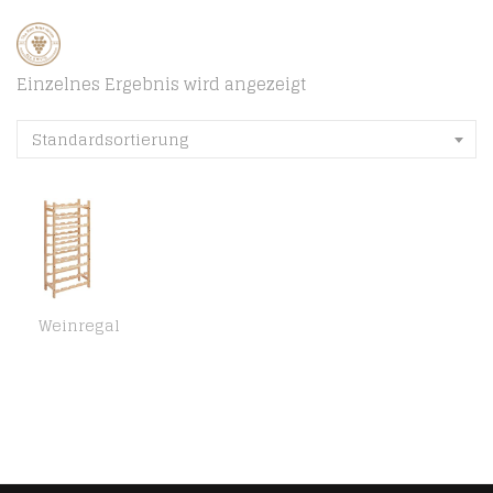
Einzelnes Ergebnis wird angezeigt
Standardsortierung
Weinregal
Amazon Basics Weinregal aus Massivholz mit 9 Ebenen