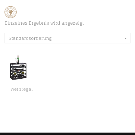
Einzelnes Ergebnis wird angezeigt
Standardsortierung
Weinregal
Relaxdays Weinregal aus Holz H x B x T: ca. 52 x 52 x 25 cm robustes Flaschenregal für Wein Weinflaschenregal in edlem…