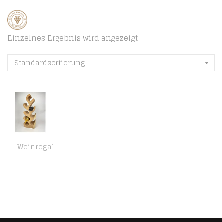
Einzelnes Ergebnis wird angezeigt
Standardsortierung
Weinregal
GoodLife Interior Weinregal handgefertigt aus nachhaltigem Suar Holz schmal in verschiedenen Größen Natur (8 Flaschen)