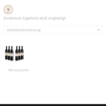
Einzelnes Ergebnis wird angezeigt
Standardsortierung
Weinpakete
Sant’Orsola Montepulciano DOC Abruzzo -Rotwein – Italien Wein (6 x 0.75 l)