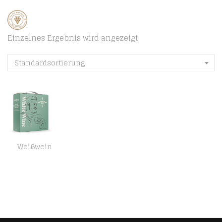
Einzelnes Ergebnis wird angezeigt
Standardsortierung
Weißwein
Amazon-Marke : Compass Road Weißwein Sauvignon Blanc mit Airén trocken, Spanien (Bag in Box), 5L