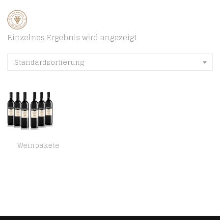
Einzelnes Ergebnis wird angezeigt
Standardsortierung
Weinpakete
Sant’Orsola Chianti D.O.C.G. Rotwein 6 Flaschen Sangiovese trocken (6 x 0.75 l)