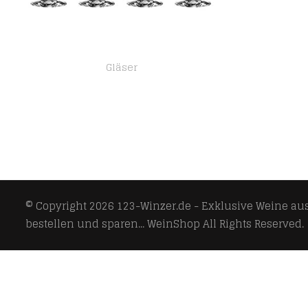
Gläser
Spiegelau & Nachtmann, Weißweinglas-Set, Kristallglas, 440 ml, Spiegelau LifeStyle, 4450172, 4 Stück (1er Pack)
© Copyright 2026
123-Winzer.de - Exklusive Weine aus 
bestellen und sparen... WeinShop
All Rights Reserved.