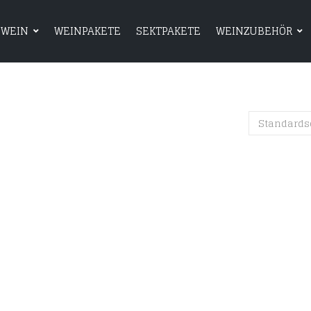
WEIN
WEINPAKETE
SEKTPAKETE
WEINZUBEHÖR
HOME
SHOP
WEIN
WEINPAKETE
Standards