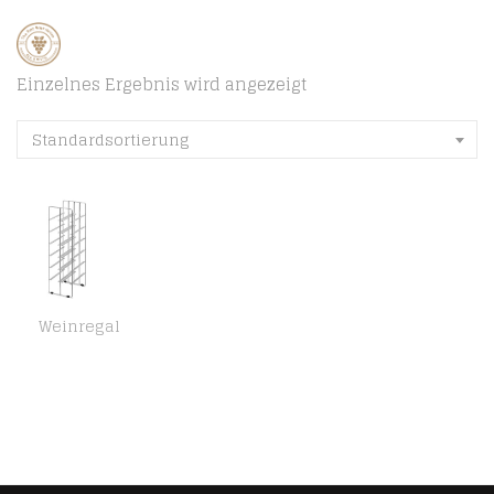
Einzelnes Ergebnis wird angezeigt
Standardsortierung
Weinregal
blomus -PILARE- Weinregal aus matt-vernickeltem Stahl, freistehend mit Platz für 12 Weinflaschen, Flaschenständer mit…