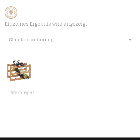
Einzelnes Ergebnis wird angezeigt
Standardsortierung
Weinregal
WENKO Weinregal Norway, Weinschrank für bis zu 12 Weinflaschen, Weinhalter aus Walnussholz, 3 Etagen zur Aufbewahrung…