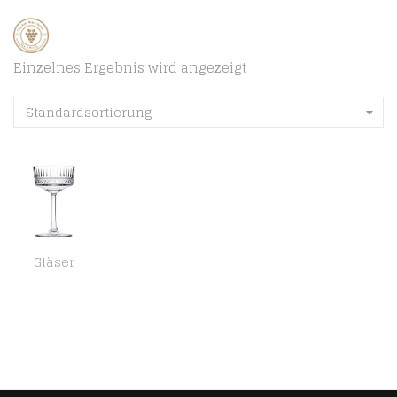
Einzelnes Ergebnis wird angezeigt
Standardsortierung
Gläser
PASABAHCE 471504 Elysia Champagnerbecher, Glas, transparent, 26 l