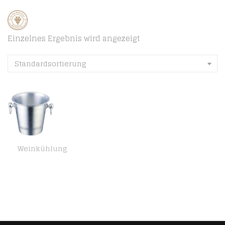
Einzelnes Ergebnis wird angezeigt
Standardsortierung
Weinkühlung
Aluminium-Weink?hler (Japan Import / Das Paket und das Handbuch werden in Japanisch)