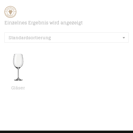
Einzelnes Ergebnis wird angezeigt
Standardsortierung
Gläser
Leonardo Daily Bordeaux-Gläser, Rotwein-Kelch mit Stiel, spülmaschinenfeste Wein-Gläser, 6er Set, 640 ml, 063317