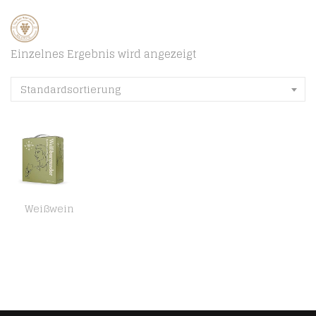
Einzelnes Ergebnis wird angezeigt
Standardsortierung
Weißwein
Amazon-Marke – Compass Road Weißwein Weißburgunder, Deutschland (Bag in Box), 5L