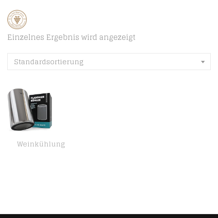
Einzelnes Ergebnis wird angezeigt
Standardsortierung
Weinkühlung
KITCHENMAPE Flaschenkühler aus doppelwandigen Edelstahl – Weinflaschenkühler mit langanhaltender Kühlung – ideal für…