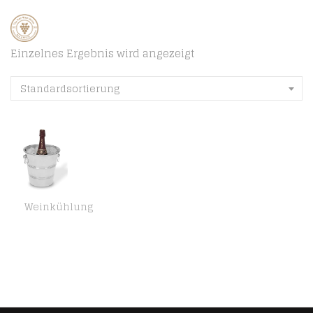
Einzelnes Ergebnis wird angezeigt
Standardsortierung
Weinkühlung
Viscio Trading 171429 Eiskübel für Champagner, aus Edelstahl, 22 cm