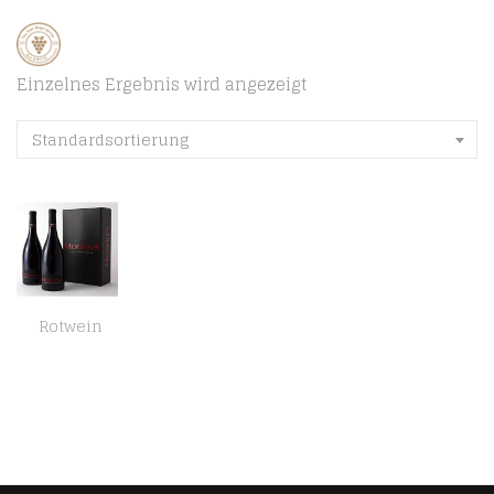
Einzelnes Ergebnis wird angezeigt
Standardsortierung
Rotwein
Molvina Jahrgang 2018 – Italienischer Premium Rotwein – Vollmundige Beerenfrucht – Ronchi di Brescia – Wein aus der…